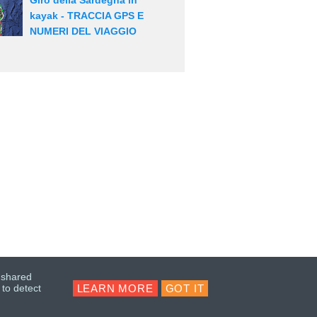
Giro della Sardegna in
kayak - TRACCIA GPS E
NUMERI DEL VIAGGIO
e shared
LEARN MORE
GOT IT
 to detect