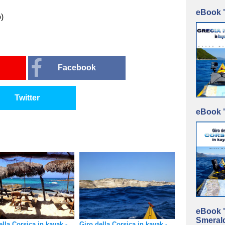
eBook "
)
Facebook
Twitter
eBook "
eBook "
Smerald
ella Corsica in kayak -
Giro della Corsica in kayak -