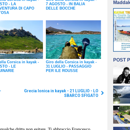
Maddal
STO - LA
7 AGOSTO - IN BALIA
VENTURA DI CAPO
DELLE BOCCHE
TOSA
POST P
ella Corsica in kayak -
Giro della Corsica in kayak -
STO - LE
31 LUGLIO - PASSAGGIO
INARIE
PER ILE ROUSSE
-
Grecia Ionica in kayak - 21 LUGLIO - LO
SBARCO SFIGATO