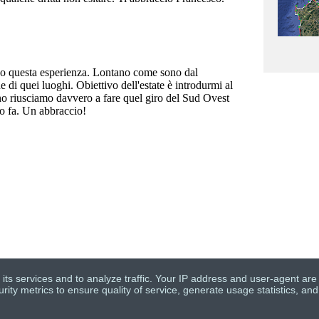
 its services and to analyze traffic. Your IP address and user-agent ar
ty metrics to ensure quality of service, generate usage statistics, and