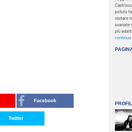
Castrocu
potuto fa
visitare 
svariate 
più adatto
continua 
PAGIN
Facebook
PROFI
Twitter