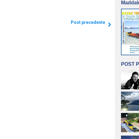
Maddal
Post precedente
POST P