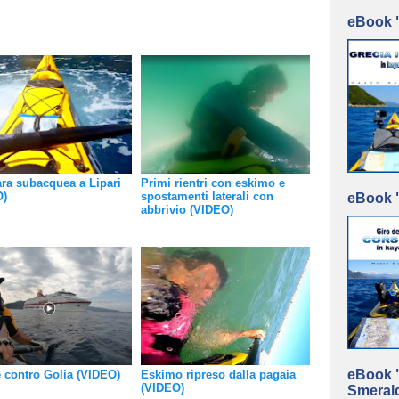
eBook "
ara subacquea a Lipari
Primi rientri con eskimo e
O)
spostamenti laterali con
eBook "
abbrivio (VIDEO)
eBook "
 contro Golia (VIDEO)
Eskimo ripreso dalla pagaia
(VIDEO)
Smerald