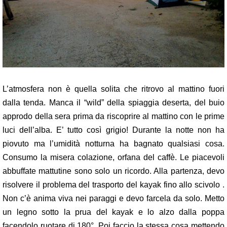
L’atmosfera non è quella solita che ritrovo al mattino fuori
dalla tenda. Manca il “wild” della spiaggia deserta, del buio
approdo della sera prima da riscoprire al mattino con le prime
luci dell’alba. E’ tutto così grigio! Durante la notte non ha
piovuto ma l’umidità notturna ha bagnato qualsiasi cosa.
Consumo la misera colazione, orfana del caffè. Le piacevoli
abbuffate mattutine sono solo un ricordo. Alla partenza, devo
risolvere il problema del trasporto del kayak fino allo scivolo .
Non c’è anima viva nei paraggi e devo farcela da solo. Metto
un legno sotto la prua del kayak e lo alzo dalla poppa
facendolo ruotare di 180°. Poi faccio la stessa cosa mettendo