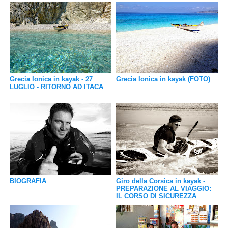
Grecia Ionica in kayak - 27
Grecia Ionica in kayak (FOTO)
LUGLIO - RITORNO AD ITACA
BIOGRAFIA
Giro della Corsica in kayak -
PREPARAZIONE AL VIAGGIO:
IL CORSO DI SICUREZZA